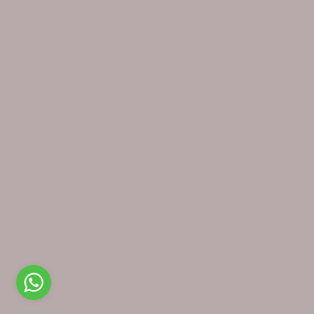
Direito de livre resolução
© Loja das Tábuas 2026. Todos os direitos reservados - Loja das
Tábuas é uma marca registada da Busílis da Comunicação, Lda,
contribuinte PT509709168, Porto - Portugal
ATENÇÃO Este site utiliza cookies. Ao navegar no site estará a consentir a sua
×
utilização.
Saiba mais sobre o uso de cookies