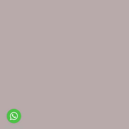
Direito de livre resolução
© Loja das Tábuas 2026. Todos os direitos reservados - Loja das
Tábuas é uma marca registada da Busílis da Comunicação, Lda,
contribuinte PT509709168, Porto - Portugal
ATENÇÃO Este site utiliza cookies. Ao navegar no site estará a consentir a sua
×
utilização.
Saiba mais sobre o uso de cookies