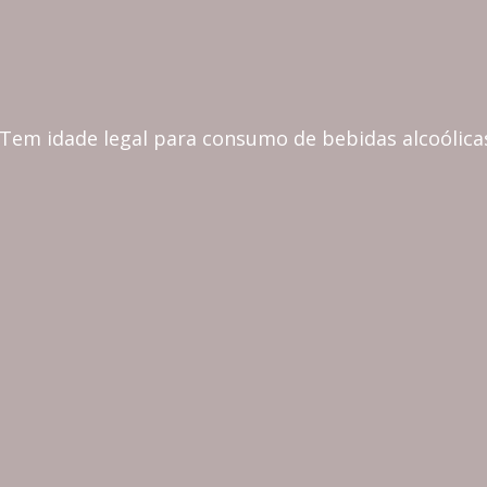
CONTINENTAL
 Tem idade legal para consumo de bebidas alcoólica
MADEIRA
COZINHA & MESA
CORTIÇA, ECO & LIFESTY
CASA & DECORAÇÃO
PRESENTES & PERSONALIZAÇÃO
BASE DE COPOS E
NJUNTO DE 8 BASES
CORTIÇA COM