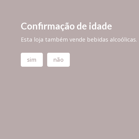
PORTES GRÁTIS em encomendas superiores a 30,00€ para PORTUGAL 
Confirmação de idade
Esta loja também vende bebidas alcoólicas.
sim
não
TODAS AS MARCAS
TÁBUAS & 
Bases para Copos
(cortiça)
CO