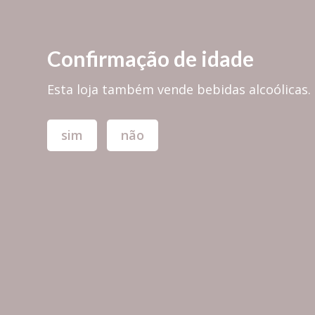
PORTES GRÁTIS em encomendas superiores a 30,00€ para PORTUGAL 
Confirmação de idade
Esta loja também vende bebidas alcoólicas.
sim
não
TODAS AS MARCAS
TÁBUAS & 
Cortiça, Eco &
Lifestyle