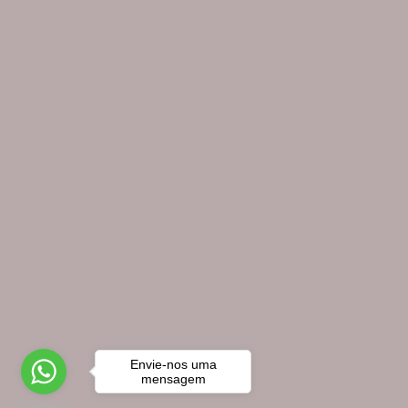
Home
Sobre nós
Blog
Novidades
© Loja das Tábuas 2026. Todos os direitos reser
Envie-nos uma
mensagem