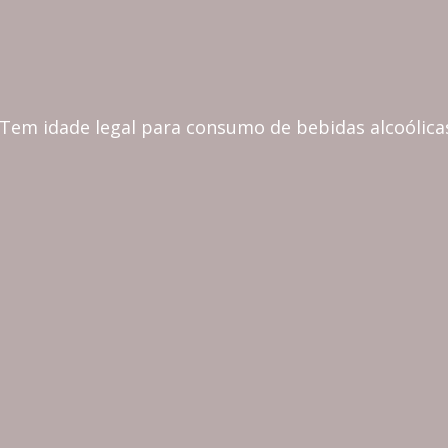
CONTINENTAL
 Tem idade legal para consumo de bebidas alcoólica
MADEIRA
COZINHA & MESA
CORTIÇA, ECO & LIFESTY
CASA & DECORAÇÃO
PRESENTES & PERSONALIZAÇÃO