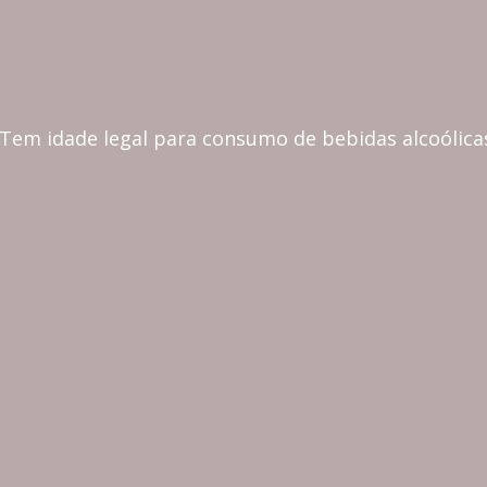
CONTINENTAL
 Tem idade legal para consumo de bebidas alcoólica
MADEIRA
COZINHA & MESA
CORTIÇA, ECO & LIFESTY
CASA & DECORAÇÃO
PRESENTES & PERSONALIZAÇÃO
ORANGE SCENTED
CANDLE - VELA
FIGS SCENTED CAN
AROMÁTICA -
- VELA AROMÁTICA 