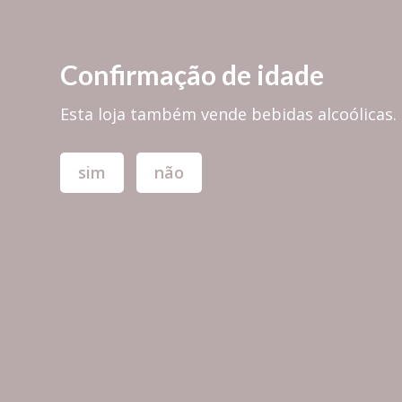
PORTES GRÁTIS em encomendas superiores a 30,00€ para PORTUGAL 
Confirmação de idade
Esta loja também vende bebidas alcoólicas.
sim
não
TODAS AS MARCAS
TÁBUAS & 
Scented Candle
Casa & Decoração
Memorice - Scents