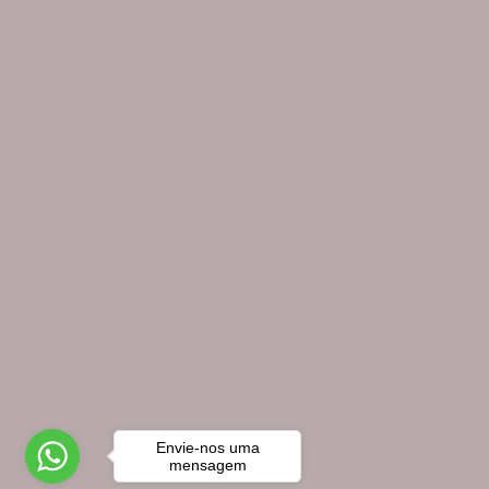
Origem - Óculos de Sol
(5)
Tatara - Razors/Lâmina de Barbear
(10)
Home
Sobre nós
Blog
Novidades
© Loja das Tábuas 2026. Todos os direitos reser
Envie-nos uma
mensagem