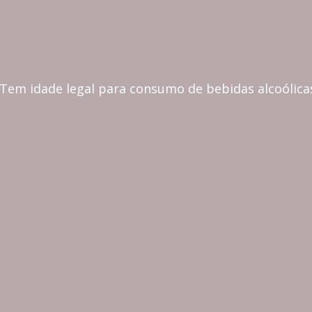
CONTINENTAL
 Tem idade legal para consumo de bebidas alcoólica
MADEIRA
COZINHA & MESA
CORTIÇA, ECO & LIFESTY
CASA & DECORAÇÃO
PRESENTES & PERSONALIZAÇÃO