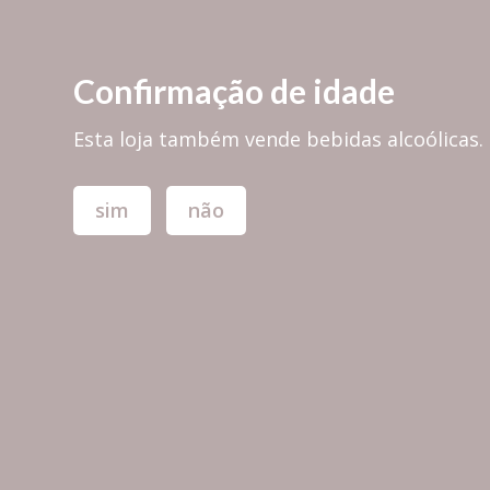
PORTES GRÁTIS em encomendas superiores a 30,00€ para PORTUGAL 
Confirmação de idade
Esta loja também vende bebidas alcoólicas.
sim
não
TODAS AS MARCAS
TÁBUAS & 
memobottle™
Stands