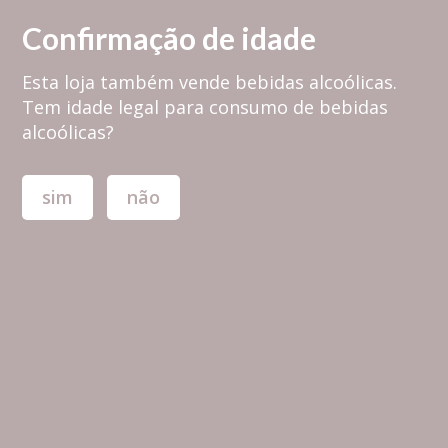
PORTES GRÁTIS em encomendas superiores a 30,00€ para PORTUGAL
Confirmação de idade
CONTINENTAL
Esta loja também vende bebidas alcoólicas.
Login
0,00 €
Tem idade legal para consumo de bebidas
alcoólicas?
sim
não
Toggle
navigation
24Bottles - Infuser Clima
Bottle 500 ml (thermo)