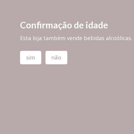
PORTES GRÁTIS em encomendas superiores a 30,00€ para PORTUGAL 
Confirmação de idade
Esta loja também vende bebidas alcoólicas.
sim
não
TODAS AS MARCAS
TÁBUAS & 