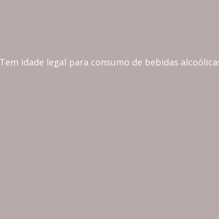
CONTINENTAL
 Tem idade legal para consumo de bebidas alcoólica
MADEIRA
COZINHA & MESA
CORTIÇA, ECO & LIFESTY
CASA & DECORAÇÃO
PRESENTES & PERSONALIZAÇÃO
020 FREE
PLATES